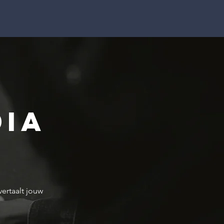
dia
vertaalt jouw