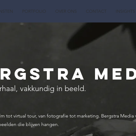
ENSTEN
PORTFOLIO
OVER ONS
CONTACT
INSIGHTS
rgstra Me
haal, vakkundig in beeld.
ilm tot virtual tour, van fotografie tot marketing. Bergstra Media 
beelden die blijven hangen.