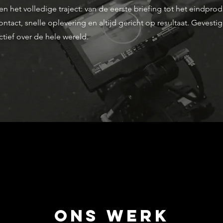
n het volledige traject: van de eerste briefing tot het eindprod
ontact, snelle oplevering en altijd gericht op resultaat. Gevestig
tief over de hele wereld.
ONS WERK