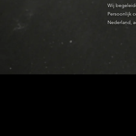
Wij begeleide
Persoonlijk c
Nederland, ac