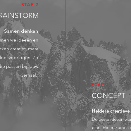
STAP 2
RAINSTORM
Samen denken
nnen we ideeën en
ken creatief, maar
 doel voor ogen. Zo
die passen bij jouw
verhaal.
STAP 3
CONCEPT
Heldere creatieve 
De beste ideeën wer
plan. Hierin komen 