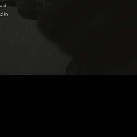
uct.
d in