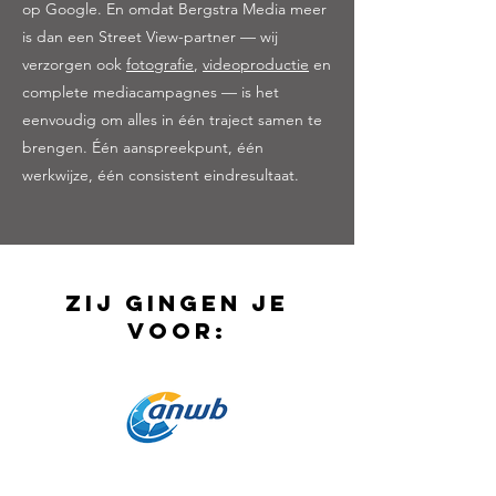
op Google. En omdat Bergstra Media meer
is dan een Street View-partner — wij
verzorgen ook
fotografie
,
videoproductie
en
complete mediacampagnes — is het
eenvoudig om alles in één traject samen te
brengen. Één aanspreekpunt, één
werkwijze, één consistent eindresultaat.
Zij gingen je
voor: