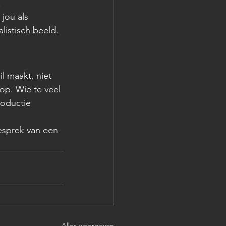
.
jou als 
listisch beeld.
l maakt, niet 
op. Wie te veel 
roductie 
esprek van een 
Alles weergeven