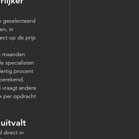
lijker 
n geselecteerd 
n, in 
ect op de prijs 
in maanden 
e specialisten 
dertig procent 
rberekend.
 vraagt andere 
e per opdracht 
uitvalt
direct in 