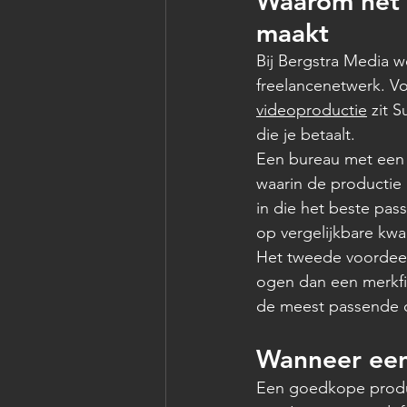
Waarom het c
maakt
Bij Bergstra Media 
freelancenetwerk. Vo
videoproductie
 zit 
die je betaalt.
Een bureau met een 
waarin de productie 
in die het beste pass
op vergelijkbare kw
Het tweede voordeel 
ogen dan een merkfi
de meest passende c
Wanneer een
Een goedkope product