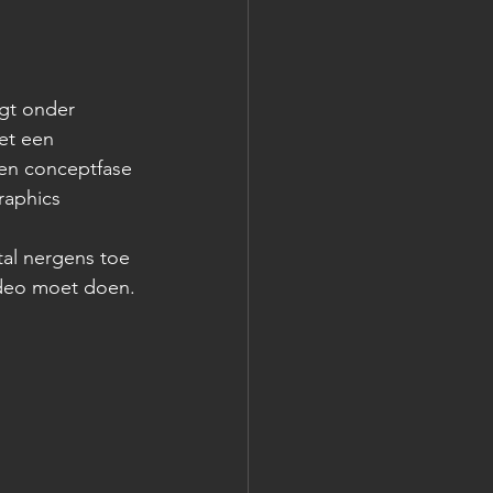
igt onder 
et een 
en conceptfase 
raphics 
al nergens toe 
ideo moet doen.