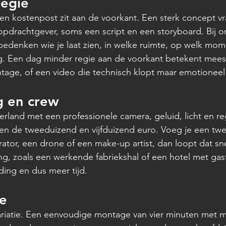
regie
n kostenpost zit aan de voorkant. Een sterk concept vr
pdrachtgever, soms een script en een storyboard. Bij o
 bedenken wie je laat zien, in welke ruimte, op welk mom
g. Een dag minder regie aan de voorkant betekent mees
tage, of een video die technisch klopt maar emotioneel 
g en crew
rland met een professionele camera, geluid, licht en reg
ssen de tweeduizend en vijfduizend euro. Voeg je een t
ator, een drone of een make-up artist, dan loopt dat sne
g, zoals een werkende fabriekshal of een hotel met gas
ing en dus meer tijd.
ie
ariatie. Een eenvoudige montage van vier minuten met m