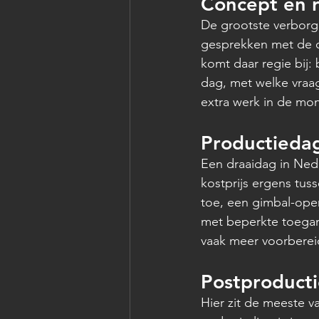
Concept en 
De grootste verborge
gesprekken met de o
komt daar regie bij:
dag, met welke vraa
extra werk in de mon
Productieda
Een draaidag in Nede
kostprijs ergens tu
toe, een gimbal-oper
met beperkte toegan
vaak meer voorbereid
Postproduct
Hier zit de meeste v