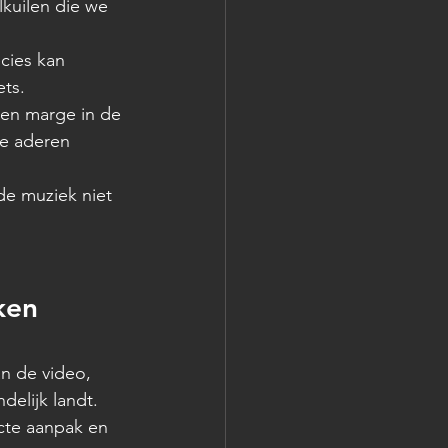
lkuilen die we 
cies kan 
ets.
een marge in de 
de aderen 
de muziek niet 
ken 
n de video, 
delijk landt. 
cte aanpak en 