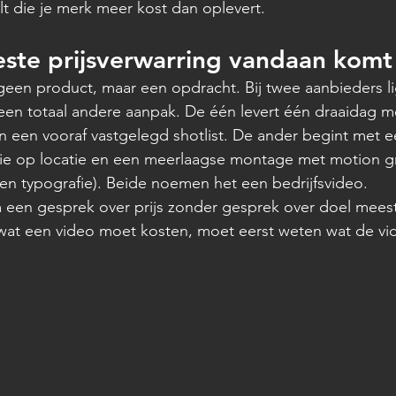
t die je merk meer kost dan oplevert.
ste prijsverwarring vandaan komt
 geen product, maar een opdracht. Bij twee aanbieders l
een totaal andere aanpak. De één levert één draaidag m
 een vooraf vastgelegd shotlist. De ander begint met e
ie op locatie en een meerlaagse montage met motion g
en typografie). Beide noemen het een bedrijfsvideo.
 een gesprek over prijs zonder gesprek over doel meest
n wat een video moet kosten, moet eerst weten wat de v