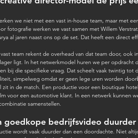
reative director-model de prijs eer
werken we niet met een vast in-house team, maar met ee
or fotografie werken we vast samen met Willem Verstrate
Surya al jaren naast ons op de set. Dat heeft een direct eff
vast team rekent de overhead van dat team door, ook 
lager ligt. In het netwerkmodel huren we per opdracht d
en bij die specifieke vraag. Dat scheelt vaak twintig tot 
aliteit, simpelweg omdat er geen lege uren worden doo
zit in de match. Een productie voor een boutique hotel
lm voor een automotive klant. In een netwerk kunnen w
ombinatie samenstellen.
 goedkope bedrijfsvideo duurder 
ie wordt vaak duurder dan een doordachte. Niet altijd 