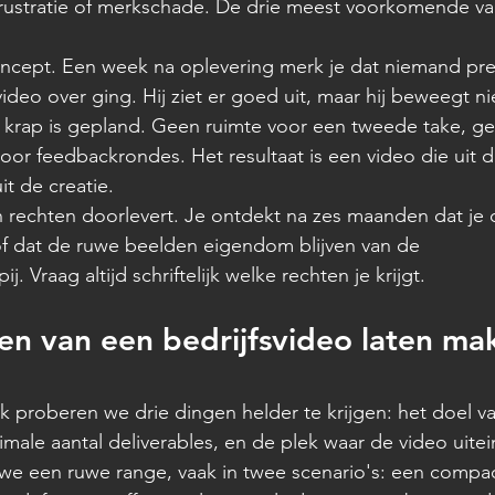
, frustratie of merkschade. De drie meest voorkomende va
ncept. Een week na oplevering merk je dat niemand pre
eo over ging. Hij ziet er goed uit, maar hij beweegt ni
e krap is gepland. Geen ruimte voor een tweede take, g
oor feedbackrondes. Het resultaat is een video die uit 
it de creatie.
 rechten doorlevert. Je ontdekt na zes maanden dat je 
f dat de ruwe beelden eigendom blijven van de 
. Vraag altijd schriftelijk welke rechten je krijgt.
n van een bedrijfsvideo laten ma
k proberen we drie dingen helder te krijgen: het doel va
ale aantal deliverables, en de plek waar de video uitein
we een ruwe range, vaak in twee scenario's: een compa