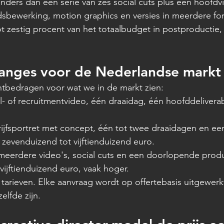
 anders dan een serie van zes social cuts plus een hoofdv
idsbewerking, motion graphics en versies in meerdere f
t zestig procent van het totaalbudget in postproductie, 
ranges voor de Nederlandse markt
htbedragen voor wat we in de markt zien:
l- of recruitmentvideo, één draaidag, één hoofddeliverabl
ijfsportret met concept, één tot twee draaidagen en ee
 zevenduizend tot vijftienduizend euro.
erdere video's, social cuts en een doorlopende produ
vijftienduizend euro, vaak hoger.
n tarieven. Elke aanvraag wordt op offertebasis uitgewer
lfde zijn.