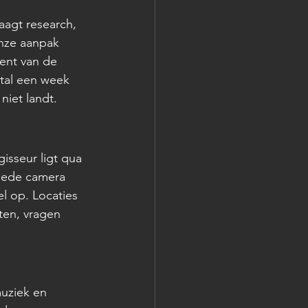
aagt research, 
nze aanpak 
ent van de 
tal een week 
niet landt.
isseur ligt qua 
weede camera 
l op. Locaties 
ten, vragen 
uziek en 