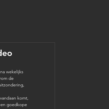
ideo
na wekelijks 
arom de 
itzondering, 
k vandaan komt, 
 een goedkope 