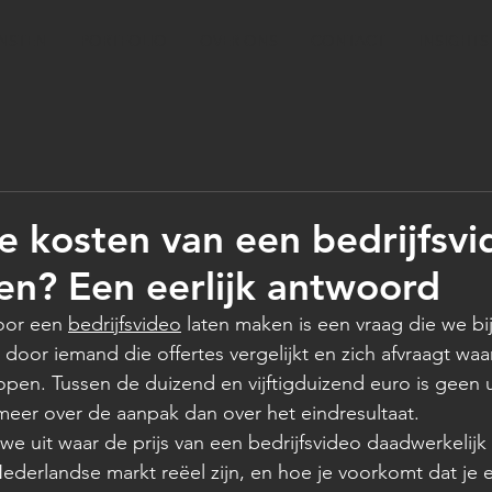
ENSTEN
PORTFOLIO
OVER ONS
CONTACT
INSIGHTS
e kosten van een bedrijfsv
en? Een eerlijk antwoord
oor een 
bedrijfsvideo
 laten maken is een vraag die we bij
d door iemand die offertes vergelijkt en zich afvraagt wa
pen. Tussen de duizend en vijftigduizend euro is geen u
 meer over de aanpak dan over het eindresultaat.
we uit waar de prijs van een bedrijfsvideo daadwerkelij
ederlandse markt reëel zijn, en hoe je voorkomt dat je