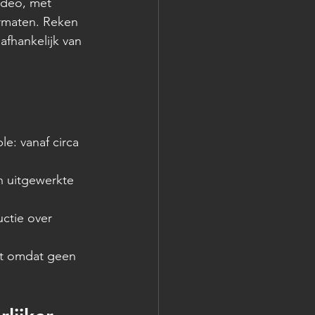
ideo, met 
ormaten. Reken 
afhankelijk van 
e: vanaf circa 
n uitgewerkte 
ctie over 
kt omdat geen 