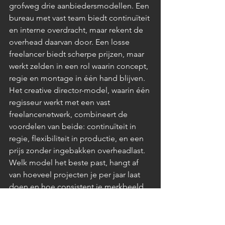
grofweg drie aanbiedersmodellen. Een 
bureau met vast team biedt continuïteit 
en interne overdracht, maar rekent de 
overhead daarvan door. Een losse 
freelancer biedt scherpe prijzen, maar 
werkt zelden in een rol waarin concept, 
regie en montage in één hand blijven. 
Het creative director-model, waarin één 
regisseur werkt met een vast 
freelancenetwerk, combineert de 
voordelen van beide: continuïteit in 
regie, flexibiliteit in productie, en een 
prijs zonder ingebakken overheadlast.
Welk model het beste past, hangt af 
van hoeveel projecten je per jaar laat 
doen en hoe consistent je merkbeeld 
moet zijn. Voor opdrachtgevers met 
twee tot vier producties per jaar werkt 
het creative director-model in onze 