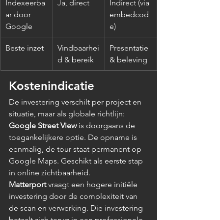
Indexeerba
Ja, direct
Indirect (via 
ar door 
embedcod
Google
e)
Beste inzet
Vindbaarhei
Presentatie 
d & bereik
& beleving
Kostenindicatie
De investering verschilt per project en 
situatie, maar als globale richtlijn:
Google Street View
 is doorgaans de 
toegankelijkere optie. De opname is 
eenmalig, de tour staat permanent op 
Google Maps. Geschikt als eerste stap 
in online zichtbaarheid.
Matterport
 vraagt een hogere initiële 
investering door de complexiteit van 
de scan en verwerking. Die investering 
betaalt zich terug in een professionele 