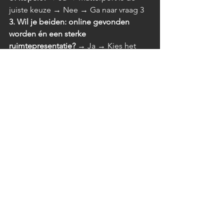
juiste keuze → Nee → Ga naar vraag 3
3. Wil je beiden: online gevonden 
worden én een sterke 
ruimtepresentatie?
 → Ja → Kies het 
combinatiepakket (Street View + 
Matterport) → Nee → Neem contact 
op, we denken met je mee.
Waarom niet allebei?
Voor veel bedrijven is de beste keuze 
helemaal geen keuze. Street View zorgt 
voor bereik en vindbaarheid, 
Matterport zorgt voor de overtuiging 
zodra iemand de ruimte serieus 
bekijkt. Samen vormen ze een 
complete online presentatie van jouw 
locatie.
Bergstra Media biedt beide diensten 