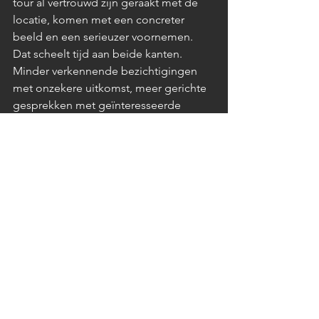
tour al vertrouwd zijn geraakt met de 
locatie, komen met een concreter 
beeld en een serieuzer voornemen.
Dat scheelt tijd aan beide kanten. 
Minder verkennende bezichtigingen 
met onzekere uitkomst, meer gerichte 
gesprekken met geïnteresseerde 
partijen die weten wat ze willen.
Conclusie
De beslissing om een 
evenementenlocatie te boeken begint 
online. Een virtuele rondleiding geeft 
potentiële klanten de informatie en het 
vertrouwen dat ze nodig hebben om 
die beslissing te nemen. Op hun eigen 
moment, op hun eigen apparaat, vanaf 
elke plek ter wereld.
Locaties die daar nu in investeren, 