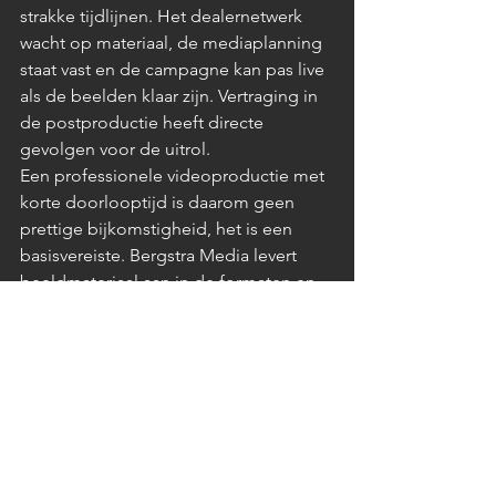
strakke tijdlijnen. Het dealernetwerk 
wacht op materiaal, de mediaplanning 
staat vast en de campagne kan pas live 
als de beelden klaar zijn. Vertraging in 
de postproductie heeft directe 
gevolgen voor de uitrol.
Een professionele videoproductie met 
korte doorlooptijd is daarom geen 
prettige bijkomstigheid, het is een 
basisvereiste. Bergstra Media levert 
beeldmateriaal aan in de formaten en 
resoluties die jouw marketingafdeling 
en partners nodig hebben, klaar voor 
gebruik.
Continuïteit over campagnes 
heen
Importeurs die structureel investeren in 